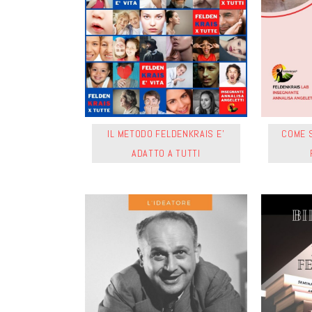
IL METODO FELDENKRAIS E’
COME S
ADATTO A TUTTI