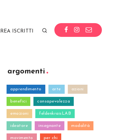
REA ISCRITTI
argomenti
apprendimento
arte
azioni
benefici
consapevolezza
emozioni
feldenkraisLAB
ideatore
insegnante
modalità
movimento
per chi