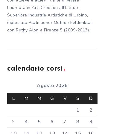
con allieve e allievi “l’arte di vivere”.
Laureata in Art Direction all’Istituto
Superiore Industrie Artistiche di Urbino,
diplomata Pratictioner Metodo Feldenkrais
con Ruthy Alon a Firenze 5 (2009-2013).
calendario corsi
Agosto 2026
L
M
M
G
V
S
D
1
2
3
4
5
6
7
8
9
10
11
12
13
14
15
16