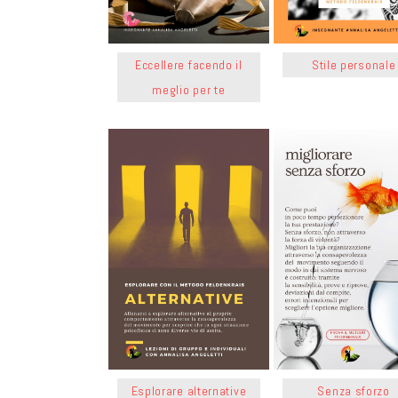
Eccellere facendo il
Stile personale
meglio per te
Esplorare alternative
Senza sforzo