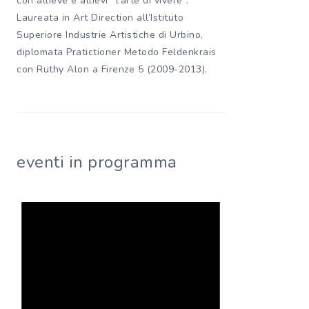
con allieve e allievi “l’arte di vivere”.
Laureata in Art Direction all’Istituto
Superiore Industrie Artistiche di Urbino,
diplomata Pratictioner Metodo Feldenkrais
con Ruthy Alon a Firenze 5 (2009-2013).
eventi in programma