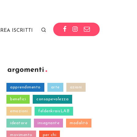
REA ISCRITTI
argomenti
apprendimento
arte
azioni
benefici
consapevolezza
emozioni
feldenkraisLAB
ideatore
insegnante
modalità
movimento
per chi