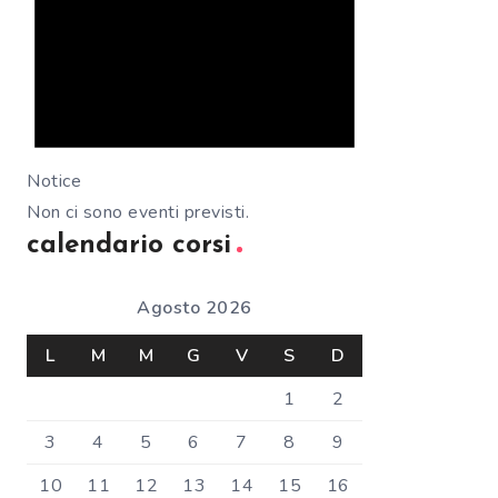
Notice
Non ci sono eventi previsti.
calendario corsi
Agosto 2026
L
M
M
G
V
S
D
1
2
3
4
5
6
7
8
9
10
11
12
13
14
15
16